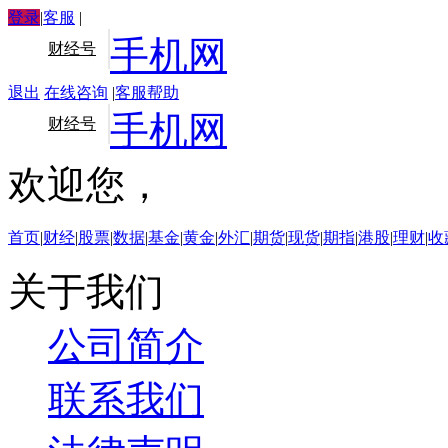
登录
|
客服
|
手机网
财经号
退出
在线咨询
|
客服帮助
手机网
财经号
欢迎您，
首页
|
财经
|
股票
|
数据
|
基金
|
黄金
|
外汇
|
期货
|
现货
|
期指
|
港股
|
理财
|
收
关于我们
公司简介
联系我们