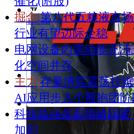
催化(附股)
掘金|
第八代五粮液市场
涨到没边际
行业有望边际企稳
电网设备内需动能充沛
化空间并存
主力|
存量博弈震荡拉锯
黄金上涨还赔钱
AI应用步入个股抱团阶
科技拉动盘面情绪回暖
你知道我这半年怎么过的么？我怎么会轻易放手
加剧