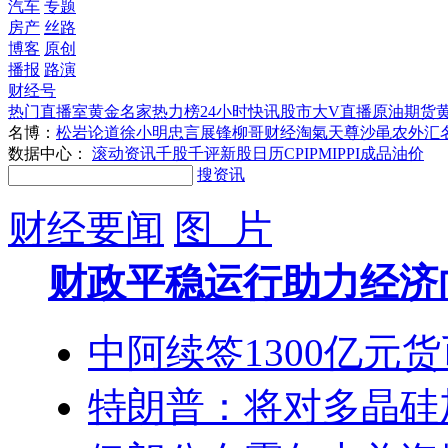
汽车
专题
房产
丝路
博客
原创
播报
路演
财经号
热门直播室
黄金名家热力榜
24小时快讯
股市大V直播
原油期货
名博：
松岩论道
徐小明
忠言
展锋
柳哥财经
淘氣天尊
沙黾农
外汇
数据中心：
滚动资讯
千股千评
新股日历
CPI
PMI
PPI
成品油价
搜资讯
财经要闻
图 片
财政平稳运行助力经济
中阿续签1300亿元
特朗普：将对多晶硅