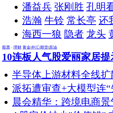
潘益兵
张刚胜
孔明
浩瀚
牛铃
常长亭
还
海西一狼
隐者
龙头
股票
·
理财
黄金
|
外汇
|
期货
|
原油
10连板人气股爱丽家居
半导体上游材料全线扩
派拓遭审查+大模型连“
晨会精华：跨境电商景