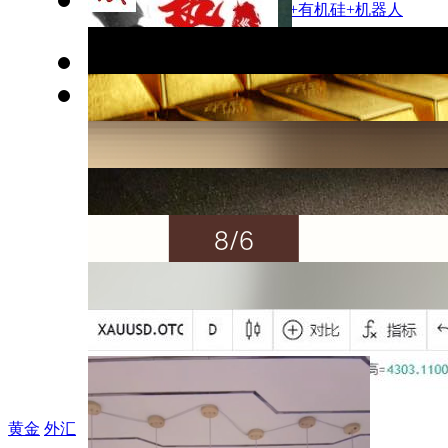
热点精选：有色钴+民爆概念+有机硅+机器人
防守两天，等下一个低吸信号！
板块轮动修复行情有望持续演绎（8月7日早评）
科技巨震 利好堆积 今天开启回调
黄金
外汇