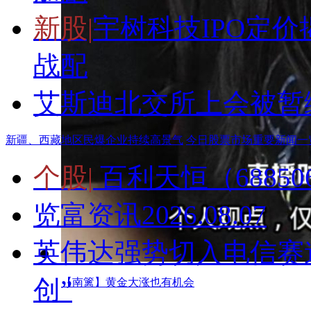
新股|
宇树科技IPO定价揭
战配
艾斯迪北交所上会被暂
新疆、西藏地区民爆企业持续高景气
今日股票市场重要新闻一
个股|
百利天恒（68850
览富资讯2026.08.07
英伟达强势切入电信赛
创”
【南篱】黄金大涨也有机会