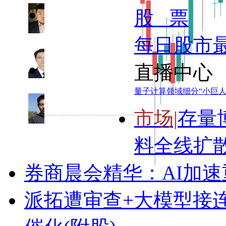
股 票
路演时间：
董镇元
07日
向TA提问
美国就业数据显示AI发展导致连续裁员，川普坐...
16:00
每日股市
路演时间：
头狼
直播中心
07日
向TA提问
20:00
选项只剩追涨了？
量子计算领域细分“小巨人
路演时间：
王杨
市场|
存量
07日
向TA提问
21:00
料全线扩
券商晨会精华：AI加
派拓遭审查+大模型接连