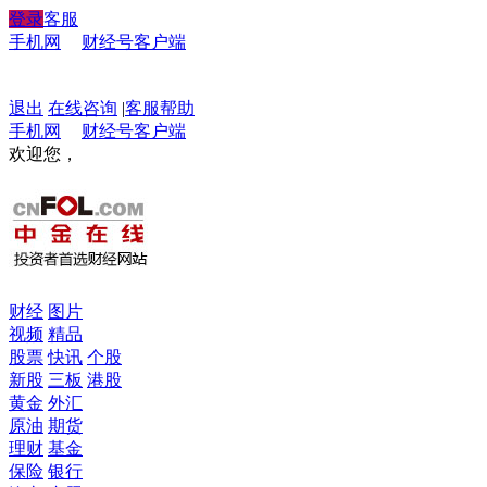
登录
客服
手机网
财经号客户端
退出
在线咨询
|
客服帮助
手机网
财经号客户端
欢迎您，
财经
图片
视频
精品
股票
快讯
个股
新股
三板
港股
黄金
外汇
原油
期货
理财
基金
保险
银行