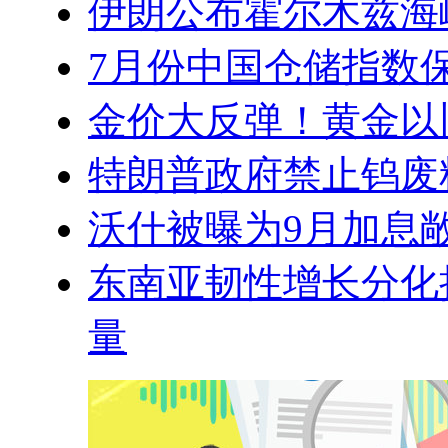
伊朗公布霍尔木兹海
7月份中国仓储指数
金价大反弹！黄金以
特朗普政府禁止钨废
沃什被曝为9月加息
东南亚韧性增长分化
量