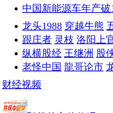
中国新能源车年产破1
龙头1988
穿越牛熊
跟庄者
灵枝
洛阳上
纵横股经
王继洲
股
老怪中国
龍哥论市
财经视频