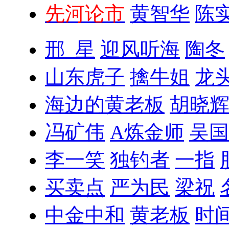
先河论市
黄智华
陈
邢_星
迎风听海
陶冬
山东虎子
擒牛姐
龙头
海边的黄老板
胡晓
冯矿伟
A炼金师
吴国
李一笑
独钓者
一指
买卖点
严为民
梁祝
中金中和
黄老板
时