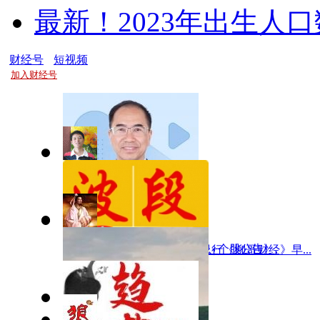
最新！2023年出生人
财经号
短视频
加入财经号
8月7日周五早间股市信息
孔明直播：《8月7日热点信息+个股公告》,
3800底部已企稳，后市震荡上行《柳哥财经》早...