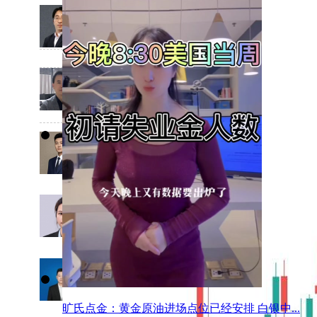
路演时间：
金宝
07日
向TA提问
14:00
路演时间：
抢钱俱
07日
向TA提问
乐部
16:00
路演时间：
付子晨
黄金大涨，错过机会，总比低位割肉强！
07日
向TA提问
20:00
路演时间：
徐文婷
07日
向TA提问
21:00
路演时间：
金日策
07日
向TA提问
略
14:00
旷氏点金：黄金原油进场点位已经安排 白银中...